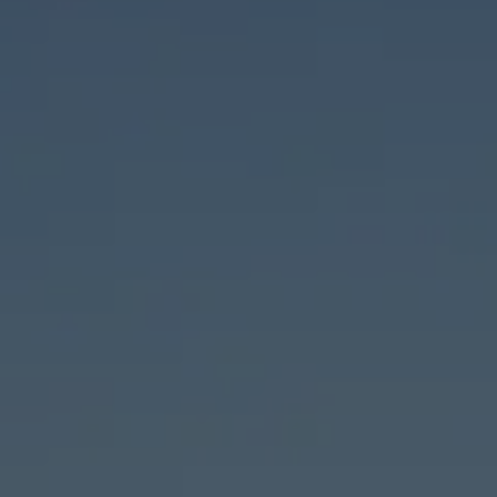
E
G
A
C
I
Ó
N