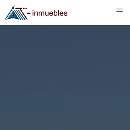
C
A
M
B
I
A
R
M
O
D
O
D
E
N
A
V