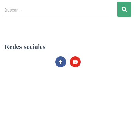
B
Buscar …
u
s
c
a
r
Redes sociales
: