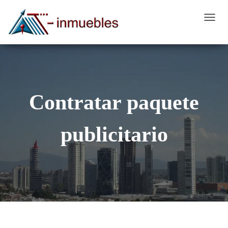
C
A
M
B
I
A
Contratar paquete
R
M
publicitario
O
D
O
D
E
N
A
V