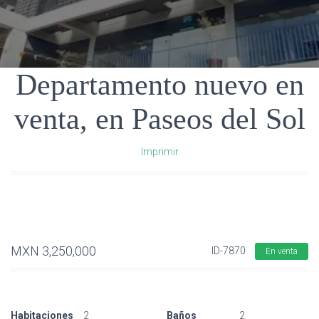
E
G
A
C
Departamento nuevo en
I
Ó
venta, en Paseos del Sol
N
Imprimir
MXN
3,250,000
ID-7870
En venta
Habitaciones
2
Baños
2