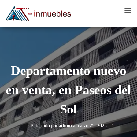
C
A
M
B
I
A
R
Departamento nuevo
M
O
D
en venta, en Paseos del
O
D
Sol
E
N
A
Publicado por
admin
a
marzo 25, 2025
V