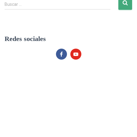
B
Buscar …
u
s
c
a
r
Redes sociales
: