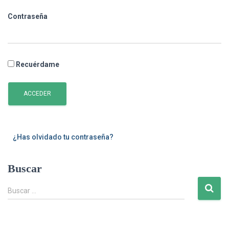
Contraseña
Recuérdame
ACCEDER
¿Has olvidado tu contraseña?
Buscar
B
Buscar …
u
s
c
a