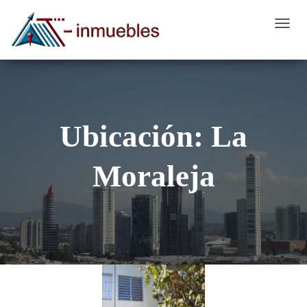
CAMB
MODO
DE
NAVEG
Ubicación:
La
Moraleja