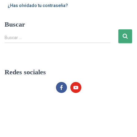
¿Has olvidado tu contraseña?
Buscar
B
Buscar …
u
s
c
a
r
Redes sociales
: