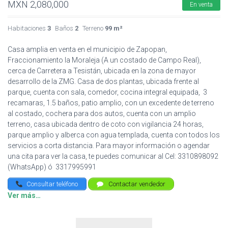
MXN
2,080,000
En venta
Habitaciones
3
Baños
2
Terreno
99 m²
Casa amplia en venta en el municipio de Zapopan,
Fraccionamiento la Moraleja (A un costado de Campo Real),
cerca de Carretera a Tesistán, ubicada en la zona de mayor
desarrollo de la ZMG. Casa de dos plantas, ubicada frente al
parque, cuenta con sala, comedor, cocina integral equipada, 3
recamaras, 1.5 baños, patio amplio, con un excedente de terreno
al costado, cochera para dos autos, cuenta con un amplio
terreno, casa ubicada dentro de coto con vigilancia 24 horas,
parque amplio y alberca con agua templada, cuenta con todos los
servicios a corta distancia. Para mayor información o agendar
una cita para ver la casa, te puedes comunicar al Cel: 3310898092
(WhatsApp) ó 3317995991
Consultar teléfono
Contactar vendedor
Ver más…