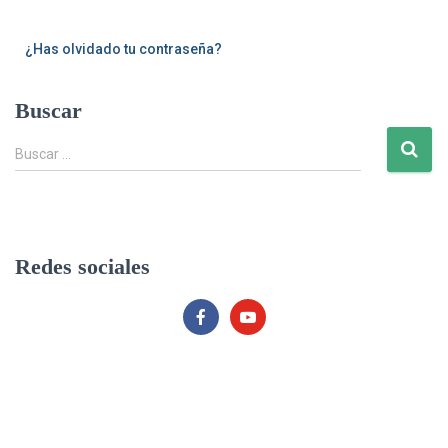
¿Has olvidado tu contraseña?
Buscar
B
Buscar …
u
s
c
a
r
Redes sociales
: