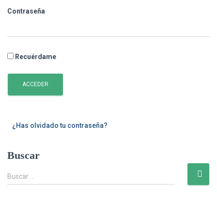
Contraseña
Recuérdame
ACCEDER
¿Has olvidado tu contraseña?
Buscar
B
Buscar …
u
s
c
a