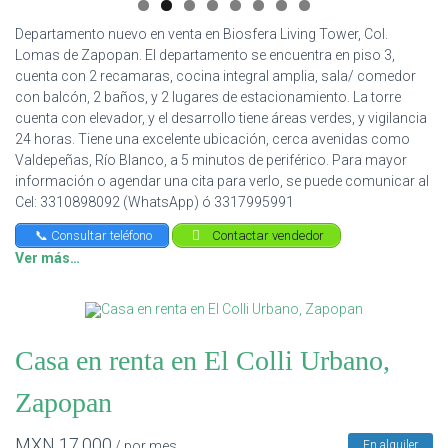
Departamento nuevo en venta en Biosfera Living Tower, Col.
Lomas de Zapopan. El departamento se encuentra en piso 3,
cuenta con 2 recamaras, cocina integral amplia, sala/ comedor
con balcón, 2 baños, y 2 lugares de estacionamiento. La torre
cuenta con elevador, y el desarrollo tiene áreas verdes, y vigilancia
24 horas. Tiene una excelente ubicación, cerca avenidas como
Valdepeñas, Río Blanco, a 5 minutos de periférico. Para mayor
información o agendar una cita para verlo, se puede comunicar al
Cel: 3310898092 (WhatsApp) ó 3317995991
📞 Consultar teléfono
Contactar vendedor
Ver más…
Casa en renta en El Colli Urbano,
Zapopan
MXN
17,000
/ por mes
En alquiler