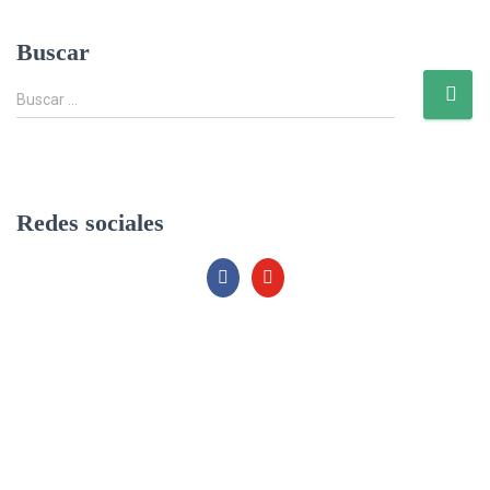
Buscar
B
Buscar …
u
s
c
a
r
Redes sociales
: