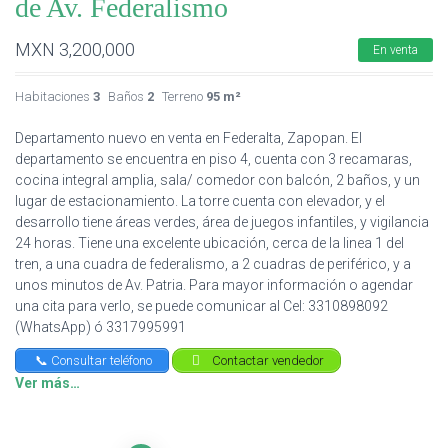
de Av. Federalismo
MXN
3,200,000
En venta
Habitaciones
3
Baños
2
Terreno
95 m²
Departamento nuevo en venta en Federalta, Zapopan. El
departamento se encuentra en piso 4, cuenta con 3 recamaras,
cocina integral amplia, sala/ comedor con balcón, 2 baños, y un
lugar de estacionamiento. La torre cuenta con elevador, y el
desarrollo tiene áreas verdes, área de juegos infantiles, y vigilancia
24 horas. Tiene una excelente ubicación, cerca de la linea 1 del
tren, a una cuadra de federalismo, a 2 cuadras de periférico, y a
unos minutos de Av. Patria. Para mayor información o agendar
una cita para verlo, se puede comunicar al Cel: 3310898092
(WhatsApp) ó 3317995991
📞 Consultar teléfono
Contactar vendedor
Ver más…